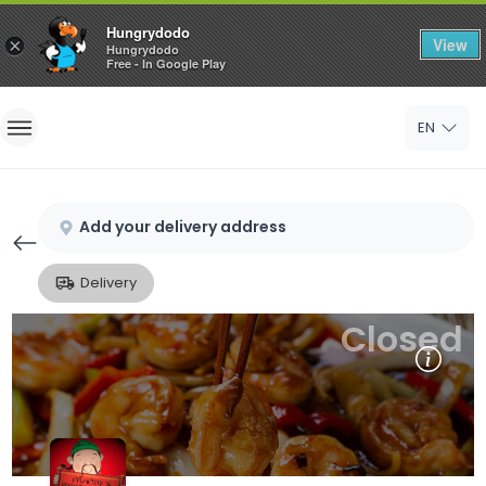
Hungrydodo
View
×
Hungrydodo
Free - In Google Play
Home
EN
Sign In
Sign Up
Add your delivery address
Delivery
Closed