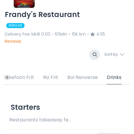
Frandy's Restaurant
POPULAR
Delivery Fee
MUR 0.00
60Min
10K km
4.55
•
•
•
Reviews
Sort by
Meefoon Frit
Riz Frit
Bol Renverse
Drinks
Starters
Restaurants takeaway fee Rs20 included 