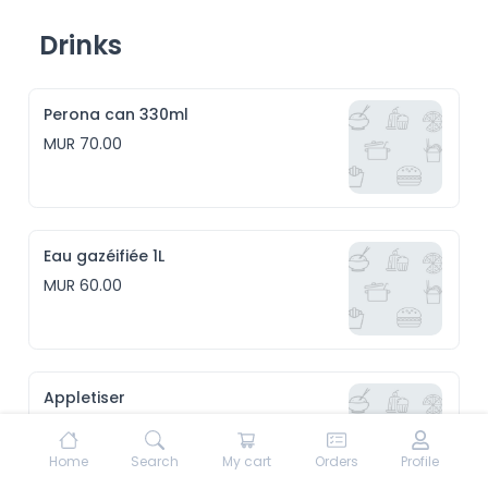
Drinks
Perona can 330ml
MUR 70.00
Eau gazéifiée 1L
MUR 60.00
Appletiser
MUR 95.00
Home
Search
My cart
Orders
Profile