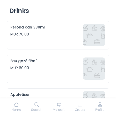
Drinks
Perona can 330ml
MUR 70.00
Eau gazéifiée 1L
MUR 60.00
Appletiser
MUR 95.00
Home
Search
My cart
Orders
Profile