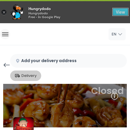
Hungrydodo
View
×
Hungrydodo
Free - In Google Play
Home
EN
Sign In
Sign Up
Add your delivery address
Delivery
Closed