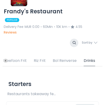
Frandy's Restaurant
POPULAR
Delivery Fee
MUR 0.00
60Min
10K km
4.55
•
•
•
Reviews
Sort by
Meefoon Frit
Riz Frit
Bol Renverse
Drinks
Starters
Restaurants takeaway fee Rs20 included 