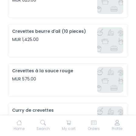
MUR 625.00
Crevettes beurre d'ail (10 pieces)
MUR 1,425.00
Crevettes à la sauce rouge
MUR 575.00
Curry de crevettes
MUR 575.00
Home
Search
My cart
Orders
Profile