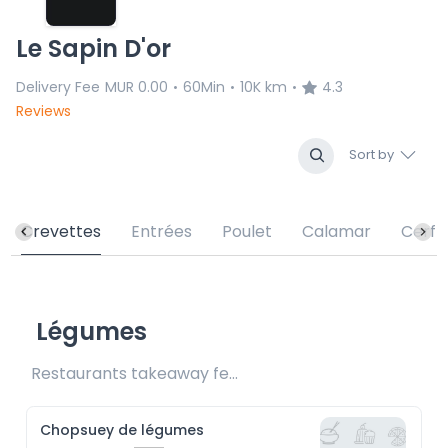
Le Sapin D'or
Delivery Fee
MUR 0.00
60Min
10K km
4.3
•
•
•
Reviews
Sort by
Crevettes
Entrées
Poulet
Calamar
Cerf
Légumes
Restaurants takeaway fee Rs25 included 
Chopsuey de légumes