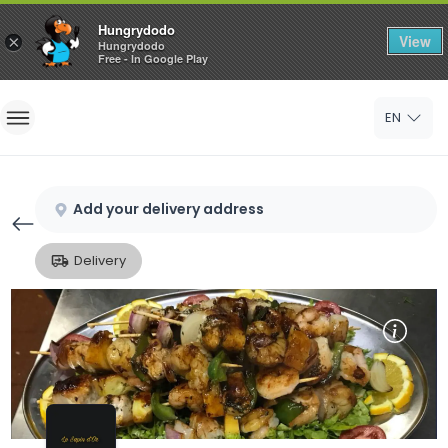
Hungrydodo
View
×
Hungrydodo
Free - In Google Play
Home
EN
Sign In
Sign Up
Add your delivery address
Delivery