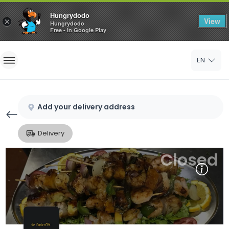
Hungrydodo
View
×
Hungrydodo
Free - In Google Play
Home
EN
Sign In
Sign Up
Add your delivery address
Delivery
Closed