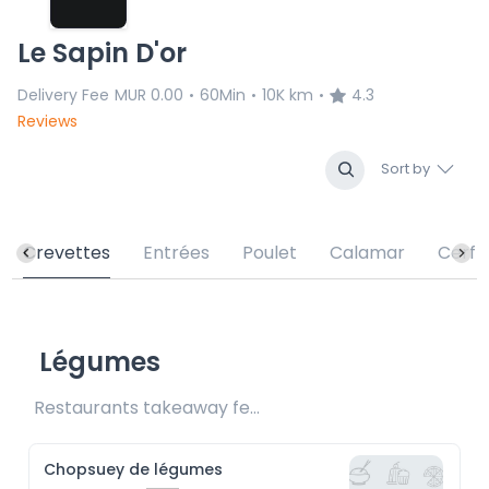
Le Sapin D'or
Delivery Fee
MUR 0.00
60Min
10K km
4.3
•
•
•
Reviews
Sort by
Crevettes
Entrées
Poulet
Calamar
Cerf
Légumes
Restaurants takeaway fee Rs25 included 
Chopsuey de légumes