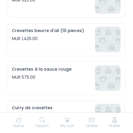
MUR 625.00
Crevettes beurre d'ail (10 pieces)
MUR 1,425.00
Crevettes à la sauce rouge
MUR 575.00
Curry de crevettes
MUR 575.00
Home
Search
My cart
Orders
Profile