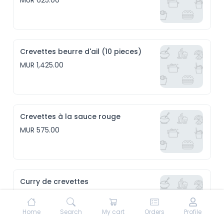
MUR 625.00
Crevettes beurre d'ail (10 pieces)
MUR 1,425.00
Crevettes à la sauce rouge
MUR 575.00
Curry de crevettes
MUR 575.00
Home
Search
My cart
Orders
Profile