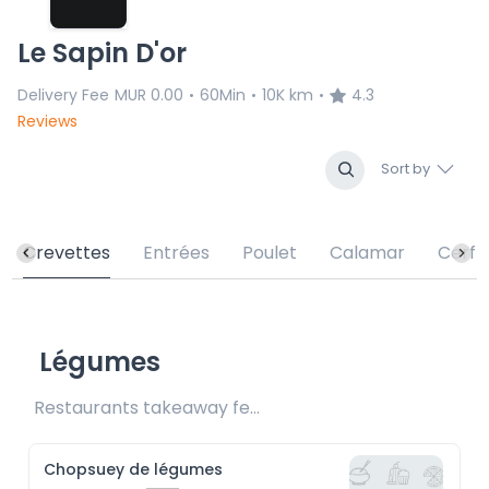
Le Sapin D'or
Delivery Fee
MUR 0.00
60Min
10K km
4.3
•
•
•
Reviews
Sort by
Crevettes
Entrées
Poulet
Calamar
Cerf
Légumes
Restaurants takeaway fee Rs25 included 
Chopsuey de légumes