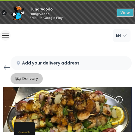
Hungrydodo
View
×
Hungrydodo
Free - In Google Play
Home
EN
Sign In
Sign Up
Add your delivery address
Delivery