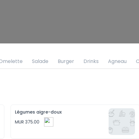
Omelette
Salade
Burger
Drinks
Agneau
C
Légumes aigre-doux
MUR 375.00