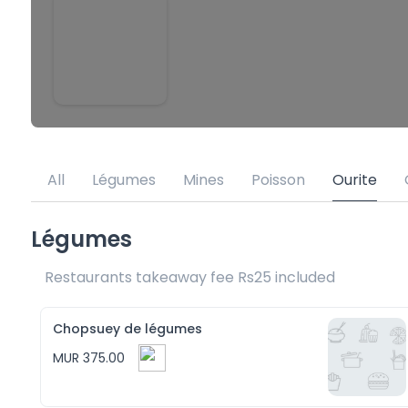
All
Légumes
Mines
Poisson
Ourite
Légumes
Restaurants takeaway fee Rs25 included 
Chopsuey de légumes
MUR 375.00