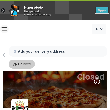
Hungrydodo
View
×
Hungrydodo
Free - In Google Play
Home
EN
Sign In
Sign Up
Add your delivery address
Delivery
Closed