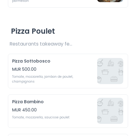
parmesan
Pizza Poulet
Restaurants takeaway fee Rs25/Rs35 included 
Pizza Sottobosco
MUR 500.00
Tomate, mozzarella, jambon de poulet, 
champignons 
Pizza Bambino
MUR 450.00
Tomate, mozzarella, saucisse poulet 