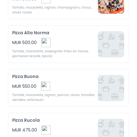
Tomato, mozzarella, oignon, champignons, choux, 
olives noires 
Pizza Alla Norma
MUR 500.00
Tomate, mozzarella, aubergines frites en trance, 
parmesan écaille, basilic 
Pizza Buona
MUR 550.00
Tomate, mozzarella, oignon, poivron, olives, tomates 
séchées, artichauts 
Pizza Rucola
MUR 475.00