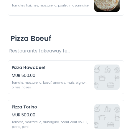
Tomates fraiches, mozzarella, poulet, mayonnaise 
Pizza Boeuf
Restaurants takeaway fee Rs25/Rs35 included 
Pizza Hawabeef
MUR 500.00
Tomate, mozzarella, boeuf, ananas, maïs, oignon, 
olives noires 
Pizza Torino
MUR 500.00
Tomate, mozzarella, aubergine, boeuf, oeuf bouilli, 
pesto, percil 