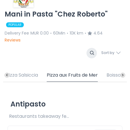
Mani in Pasta "Chez Roberto"
POPULAR
Delivery Fee
MUR 0.00
60Min
10K km
4.64
•
•
•
Reviews
Sort by
Pizza Salsiccia
Pizza aux Fruits de Mer
Boisson
Antipasto
Restaurants takeaway fee Rs25/Rs35 included 