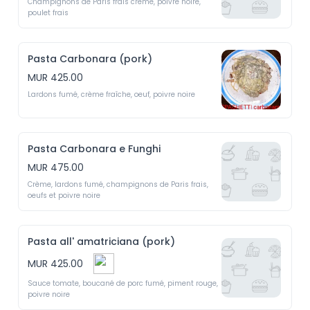
Champignons de Paris frais crème, poivre noire, 
poulet frais
Pasta Carbonara (pork)
MUR 425.00
Lardons fumé, crème fraîche, oeuf, poivre noire
Pasta Carbonara e Funghi
MUR 475.00
Crème, lardons fumé, champignons de Paris frais, 
oeufs et poivre noire 
Pasta all' amatriciana (pork)
MUR 425.00
Sauce tomate, boucané de porc fumé, piment rouge, 
poivre noire