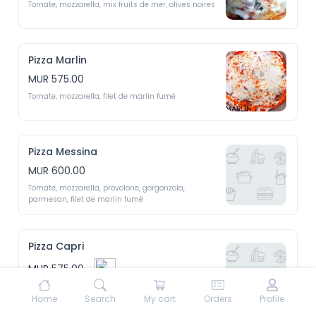
Tomate, mozzarella, mix fruits de mer, olives noires 
Pizza Marlin
MUR 575.00
Tomate, mozzarella, filet de marlin fumé
Pizza Messina
MUR 600.00
Tomate, mozzarella, provolone, gorgonzola, 
parmesan, filet de marlin fumé
Pizza Capri
MUR 575.00
Tomate, mozzarella, thon, oignon, capre, olives 
Home
Search
My cart
Orders
Profile
noires, persil, piment rouge 