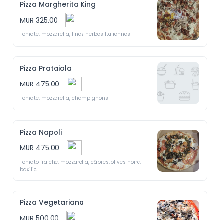
Pizza Margherita King
MUR 325.00
Tomate, mozzarella, fines herbes Italiennes
Pizza Prataiola
MUR 475.00
Tomate, mozzarella, champignons 
Pizza Napoli
MUR 475.00
Tomato fraiche, mozzarella, câpres, olives noire, 
basilic 
Pizza Vegetariana
MUR 500.00