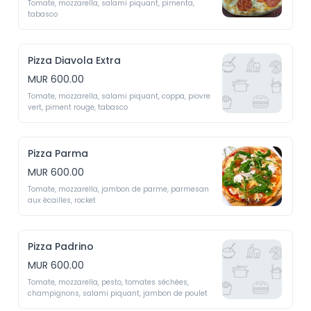
Tomate, mozzarella, salami piquant, pimenta, 
tabasco 
Pizza Diavola Extra
MUR 600.00
Tomate, mozzarella, salami piquant, coppa, piovre 
vert, piment rouge, tabasco 
Pizza Parma
MUR 600.00
Tomate, mozzarella, jambon de parme, parmesan 
aux écailles, rocket 
Pizza Padrino
MUR 600.00
Tomate, mozzarella, pesto, tomates séchées, 
champignons, salami piquant, jambon de poulet 