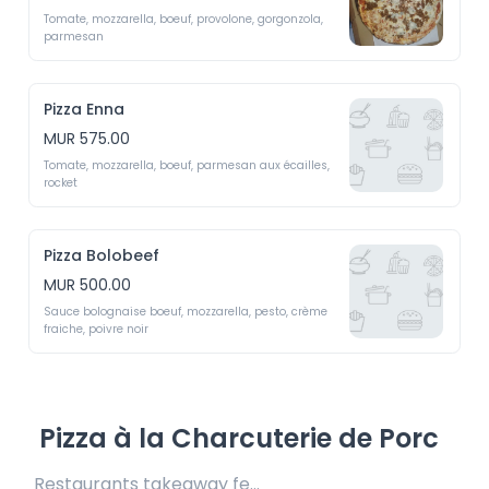
Tomate, mozzarella, boeuf, provolone, gorgonzola, 
parmesan
Pizza Enna
MUR 575.00
Tomate, mozzarella, boeuf, parmesan aux écailles, 
rocket 
Pizza Bolobeef
MUR 500.00
Sauce bolognaise boeuf, mozzarella, pesto, crème 
fraiche, poivre noir 
Pizza à la Charcuterie de Porc
Restaurants takeaway fee Rs25/Rs35 included 