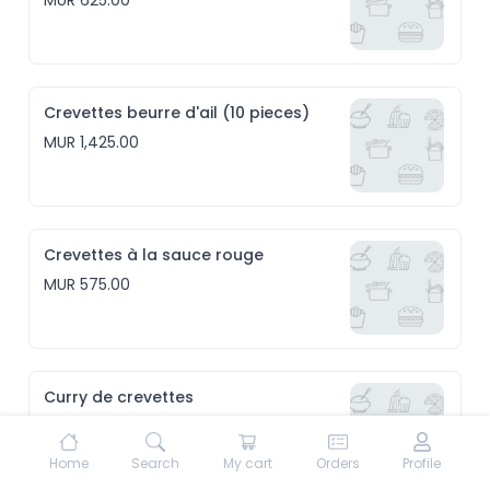
MUR 625.00
Crevettes beurre d'ail (10 pieces)
MUR 1,425.00
Crevettes à la sauce rouge
MUR 575.00
Curry de crevettes
MUR 575.00
Home
Search
My cart
Orders
Profile