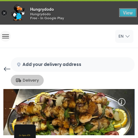
Hungrydodo
View
×
Hungrydodo
Free - In Google Play
Home
EN
Sign In
Sign Up
Add your delivery address
Delivery