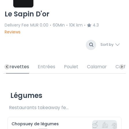
Le Sapin D'or
Delivery Fee
MUR 0.00
60Min
10K km
4.3
•
•
•
Reviews
Sort by
Crevettes
Entrées
Poulet
Calamar
Cerf
Légumes
Restaurants takeaway fee Rs25 included 
Chopsuey de légumes